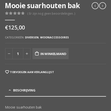
Mooie suarhouten bak
( Er zijn nog geen beoordelingen. )
0
out of 5
€
125,00
CATEGORIEËN:
DIVERSEN
,
WOONACCESSOIRES
IN WINKELMAND
TOEVOEGEN AAN VERLANGLIJST
BESCHRIJVING
Mooie suarhouten bak