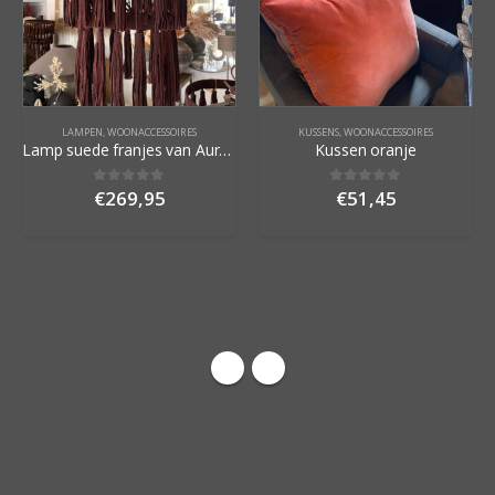
LAMPEN
,
WOONACCESSOIRES
KUSSENS
,
WOONACCESSOIRES
Lamp suede franjes van Aura peepercorn
Kussen oranje
€
269,95
€
51,45
0
out of 5
0
out of 5